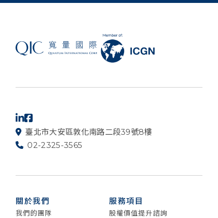
臺北市大安區敦化南路二段39號8樓
02-2325-3565
關於我們
服務項目
我們的團隊
股權價值提升諮詢