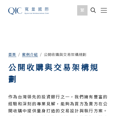
繁
首頁
案例介紹
公開收購與交易架構規劃
公開收購與交易架構規
劃
作為台灣領先的投資銀行之一，我們擁有豐富的
經驗和深刻的專業見解，能夠為買方及賣方在公
開收購中提供量身打造的交易設計與執行方案。