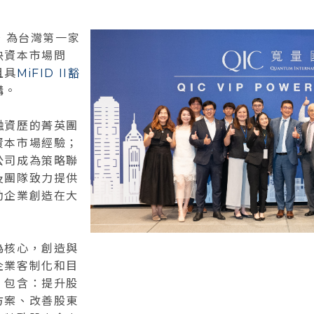
月，為台灣第一家
決資本市場問
且具
MiFID II豁
構。
融資歷的菁英團
資本市場經驗；
公司成為策略聯
及團隊致力提供
助企業創造在大
為核心，創造與
企業客制化和目
。包含：提升股
方案、改善股東