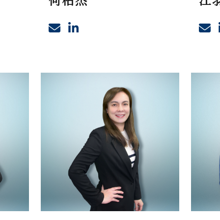
何柏杰
江