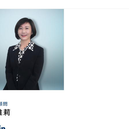
顧問
維莉