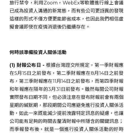
旅行禁令，利用Zoom，WebEx等軟體進行線上會議
已成為投資人溝通的新常態，而有些公司更訝異的發現
這樣的形式不僅方便更能節省成本，也因此我們相信虛
擬會議即使在疫情消退後仍繼續存在。
何時該準備投資人關係活動
(1) 財報公布日 -
根據台灣證交所規定，第一季財報應
在5月15日之前發布，第二季財報應在8月14日之前發
布，第三季財報應在11月14日之前發布，而第四季財報
和年報應在隔年的3月31日前發布。雖然每間公司財報
實際發布日期不同，但必須注意在發布財報前會有兩個
星期的緘默期，那段期間公司應避免進行投資人關係活
動，如此一來既能減少提前洩露特定訊息的疑慮，也讓
公司能有足夠的時間去釐清財報中所隱含的關鍵訊息；
而季報發布後，就是一個進行投資人關係活動的好時