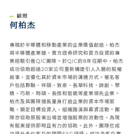
顧問
何柏杰
專精於半導體和移動產業的企業價值創造，柏杰
將半導體產業鏈、賣方證券研究和買方投資的專
業經驗引進QIC團隊。於QIC的8年任期中，柏杰
成功協助超過20家公司重新構建引人入勝的股權
故事，並優化其於資本市場的溝通方式。著名客
戶包括群聯、祥碩、敦泰、長華科技、錼創、聚
積、巧新、時碩、長傑和智崴等產業領先企業。
柏杰及其團隊擅長量身打造企業的資本市場策
略，鎖定目標投資人，組織路演與募資活動。團
隊亦協助原股東出場並增強股票的流動性，為現
有股東提供即時且有力的協助。此外，團隊也成
功提升多位客戶的國際ESG評級，成功為客戶實