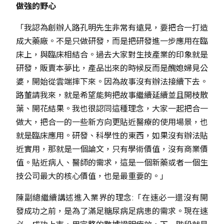
做強的野心
「我認為創辦人路孔明先生非常有遠見，要把合一打造
成大藥廠。不是只做研發，而是把研發進一步應用在臨
床上，與臨床相結合。過去大家對生技產業的印象就是
研發，販賣本夢比，產品出來的時候反而是醜媳婦見公
婆，開始從雲端摔下來。因為故事沒有辦法接續下去。
路董請我來，就是希望能夠把故事繼續延續並且開枝散
葉、開花結果。我也很認同這種理念，大家一起把合一
做大，把合一的一些新方向更貼近醫療的使用場景，也
就是臨床應用。研發、科學性的東西，如果沒有辦法貼
近實用，那就是一個論文，只有學術價值，沒有商業價
值。貼近病人、醫師的需求，這是一個新藥或者一個生
技公司最大的核心價值，也是最重要的。」
陳副總繼續講述進入業界的理念:「在速必一還沒有開
發成功之前，是為了滿足糖尿病足病患的需求。現在速