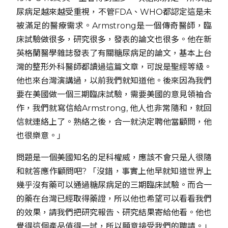
尿病足越來越受重視，不管FDA、WHO都認定這是未
被滿足的醫療需求。Armstrong是一個傳奇醫師，臨
床試驗做很多，研究很多，發表的論文也很多。他在新
英格蘭醫學雜誌發表了有關糖尿病足的論文，基本上台
灣的整形外科醫師都讀過這篇文章，可說是聖經等級。
他也來台灣演講過，以前我們就知道他。後來因為我們
要在美國做一個三期臨床試驗，需要美國的意見領袖合
作，我們就寫信給Armstrong, 他人也非常隨和，就回
信就連絡上了。熟絡之後，合一就決定聘他當顧問，他
也很樂意。」
問題是一個美國知名的足科權威，應該不會只是人很隨
和就答應作顧問吧? 「沒錯，事實上他早就知道世界上
幾乎沒有藥可以通過糖尿病足的三期臨床試驗。而合一
的藥在台灣已經取得藥證，所以他也希望可以看看我們
的效果，請我們把研究報告、研究結果寄給他看。他也
覺得這個產品值得一試，所以願意接受我們的聘請。」