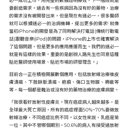
必一成功上市，用完整的數據證明療效，下一階段就是
要創造需求。過去有一些疾病因為沒有好的藥物，治療
的需求沒有被開發出來。但是現在有速必一，很多醫師
就可以根據速必一的治病機轉，提出更多的需求! 就像
當初iPhone的開發是為了同時解決打電話(傳統行動電
話)跟聽音樂(iPod)的問題，iPhone的上市也確實解決
了這個問題，但是更多的應用應運而生。我們的速必一
就是有這樣的效果。重要的是創辦人路先生也同意這種
貼近醫師使用場景、貼近市場的研發理念。」
目前合一正在積極開展數個應用，包括放射線治療後皮
膚潰瘍、下肢靜脈潰瘍、疤痕、傷口生物膜、褥瘡等
等，每一個都是難治或沒有好的藥物治療的皮膚病變。
「我很看好放射性皮膚炎。現在癌症病人越來越多，是
全球最大死亡原因，所有的癌症裡面50%~70%要做放
射線治療，不同癌症比例不同。以女性來說，乳癌是第
一位。其中不管哪個期別，50.6%的病人有接受過放射