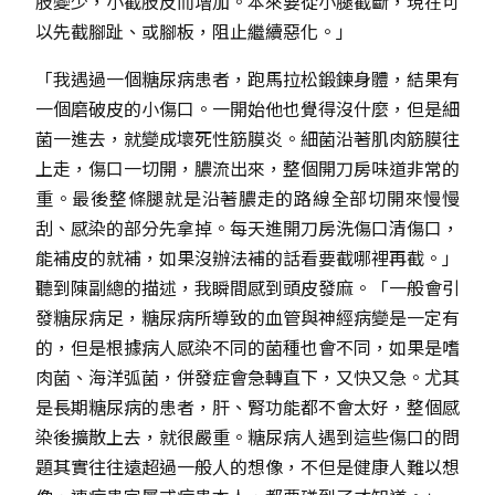
肢變少，小截肢反而增加。本來要從小腿截斷，現在可
以先截腳趾、或腳板，阻止繼續惡化。」
「我遇過一個糖尿病患者，跑馬拉松鍛鍊身體，結果有
一個磨破皮的小傷口。一開始他也覺得沒什麼，但是細
菌一進去，就變成壞死性筋膜炎。細菌沿著肌肉筋膜往
上走，傷口一切開，膿流出來，整個開刀房味道非常的
重。最後整條腿就是沿著膿走的路線全部切開來慢慢
刮、感染的部分先拿掉。每天進開刀房洗傷口清傷口，
能補皮的就補，如果沒辦法補的話看要截哪裡再截。」
聽到陳副總的描述，我瞬間感到頭皮發麻。「一般會引
發糖尿病足，糖尿病所導致的血管與神經病變是一定有
的，但是根據病人感染不同的菌種也會不同，如果是嗜
肉菌、海洋弧菌，併發症會急轉直下，又快又急。尤其
是長期糖尿病的患者，肝、腎功能都不會太好，整個感
染後擴散上去，就很嚴重。糖尿病人遇到這些傷口的問
題其實往往遠超過一般人的想像，不但是健康人難以想