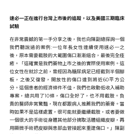
速必一正在進行台灣上市後的追蹤，以及美國三期臨床
試驗
在非常震撼的第一手分享之後，我也向陳副總探詢一個
我們聽說過的案例:一位年長女性連續使用速必一之
後，原本需要截肢的大範圍傷口漸漸縮合，最後完全痊
癒。「這確實是我們藥物上市之後的實際使用案例。這
位女性在就診之前，曾經因為糖尿病足已經截到半個腳
板，之後又復發，開放性的傷口達到將近60平方公
分。這個患者的經濟條件不佳，我們也啟動低收入補助
專案，總共用了10條，傷口全好了，也不用截肢。負
責的醫師非常驚豔，現在都跟病人推薦我們的藥膏。當
時如果不是這樣處置，很可能就要繼續截肢，或者要做
一個很大的手術從身體其他部分摘取活體組織皮瓣，再
用顯微手術把皮瓣與患部血管接起來重建傷口。」陳副