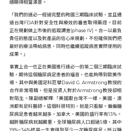
總顯得相當滿意。
「我們的速必一經過完整的跨國三期臨床試驗，並且通
過台灣FDA針對安全性與療效的審查取得藥證。目前
正在規劃做上市後的追蹤調查(phase IV)。合一以最負
責任的態度以及對產品的信心來規劃，不但確保我們把
最好的療法帶給病患，同時也繼續追蹤病患實際使用的
成果。」
事實上合一也正在美國進行速必一的第二個三期臨床試
驗，期待這個糖尿病足患者的福音，也能夠帶到歐美市
場。其中與美國足科巨擘David G. Armstrong教授的
合作非常吸睛，但是投資人對於Armstrong教授卻相
對陌生。陳副總解釋:「美國跟台灣不一樣，美國、澳
洲都有足科醫師。這個科很特別，就是只看腳。偏偏糖
尿病足患者越來越多，加拿大、美國的盛行率有13%。
越胖糖尿病就越嚴重，全球糖尿病人口超過5億，其中
19%~34%終其一生會得到至少一次糖尿病足。所以糖