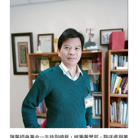
陳醫師身兼合一生技副總裁，統籌醫學部、臨床處與業