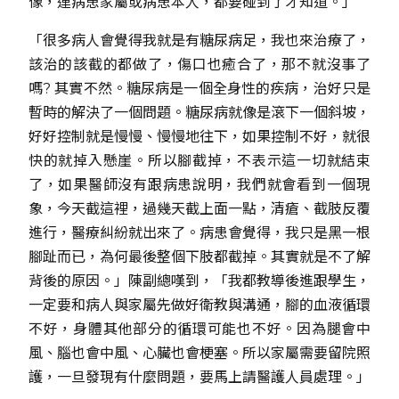
像，連病患家屬或病患本人，都要碰到了才知道。」
「很多病人會覺得我就是有糖尿病足，我也來治療了，
該治的該截的都做了，傷口也癒合了，那不就沒事了
嗎? 其實不然。糖尿病是一個全身性的疾病，治好只是
暫時的解決了一個問題。糖尿病就像是滾下一個斜坡，
好好控制就是慢慢、慢慢地往下，如果控制不好，就很
快的就掉入懸崖。所以腳截掉，不表示這一切就結束
了，如果醫師沒有跟病患說明，我們就會看到一個現
象，今天截這裡，過幾天截上面一點，清瘡、截肢反覆
進行，醫療糾紛就出來了。病患會覺得，我只是黑一根
腳趾而已，為何最後整個下肢都截掉。其實就是不了解
背後的原因。」陳副總嘆到，「我都教導後進跟學生，
一定要和病人與家屬先做好衛教與溝通，腳的血液循環
不好，身體其他部分的循環可能也不好。因為腿會中
風、腦也會中風、心臟也會梗塞。所以家屬需要留院照
護，一旦發現有什麼問題，要馬上請醫護人員處理。」