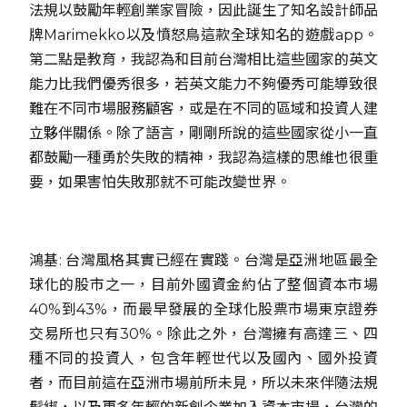
法規以鼓勵年輕創業家冒險，因此誕生了知名設計師品
牌Marimekko以及憤怒鳥這款全球知名的遊戲app。
第二點是教育，我認為和目前台灣相比這些國家的英文
能力比我們優秀很多，若英文能力不夠優秀可能導致很
難在不同市場服務顧客，或是在不同的區域和投資人建
立夥伴關係。除了語言，剛剛所說的這些國家從小一直
都鼓勵一種勇於失敗的精神，我認為這樣的思維也很重
要，如果害怕失敗那就不可能改變世界。
鴻基: 台灣風格其實已經在實踐。台灣是亞洲地區最全
球化的股市之一，目前外國資金約佔了整個資本市場
40%到43%，而最早發展的全球化股票市場東京證券
交易所也只有30%。除此之外，台灣擁有高達三、四
種不同的投資人，包含年輕世代以及國內、國外投資
者，而目前這在亞洲市場前所未見，所以未來伴隨法規