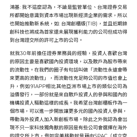
鴻基: 我不這麼認為，不論是監管單位、台灣證券交易
所都開始意識到資本市場出現新經濟企業的需求，所以
也開始推動新系統，如: 台灣創櫃版(TIB)，並且近期錼
創科技也將成為首家還未展現獲利能力的公司但成功得
到台灣證交所的許可上市的公司。
就我30年前擔任證券業務員的經驗，投資人喜歡台灣
的原因主要是喜歡國內投資環境，以及散戶為股市帶來
的流動性。在我們的圈子有句話叫做「流動性永遠會帶
來更高的流動性」，而流動性充足時公司的市值也會上
升，例如91APP相比其他亞洲市場上市的類似公司為
溢價發行，一部份就是來自散戶投資人的參與和國內的
機構投資人驅動這樣的成長。我希望台灣創櫃板作為一
個市場，可以進一步開放讓更多元的國內投資人參與，
帶動海外投資人加入新創板市場。除此之外我認為會出
現不只一家科技獨角獸的原因是有些公司會選擇在海外
的證交所上市，例如完美移動就是藉由SPAC（成立空