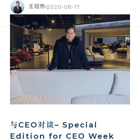
王冠然
2020-08-17
与CEO对谈– Special
Edition for CEO Week